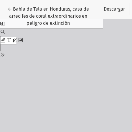
Volver a los detalles del artículo
←
Bahía de Tela en Honduras, casa de
Descargar
arrecifes de coral extraordinarios en
peligro de extinción