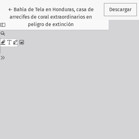
Volver a los detalles del artículo
←
Bahía de Tela en Honduras, casa de
Descargar
arrecifes de coral extraordinarios en
peligro de extinción