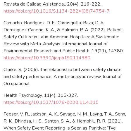
Revista de Calidad Asistencial, 20(4), 216-222.
https://doi.org/10.1016/S1134-282X(08)74754-7
Camacho-Rodríguez, D. E., Carrasquilla-Baza, D. A.,
Dominguez-Cancino, K. A., & Palmieri, P. A. (2022). Patient
Safety Culture in Latin American Hospitals: A Systematic
Review with Meta-Analysis. International Journal of
Environmental Research and Public Health, 19(21), 14380.
https://doi.org/10.3390/ijerph192114380
Clarke, S. (2006). The relationship between safety climate
and safety performance: A meta-analytic review. Journal of
Occupational
Health Psychology, 11(4), 315-327.
https://doi.org/10.1037/1076-8998.11.4.315
Feeser, V. R., Jackson, A. K., Savage, N. M., Layng, T. A., Senn,
R. K., Dhindsa, H. S., Santen, S. A., & Hemphill, R. R. (2021).
When Safety Event Reporting Is Seen as Punitive: “I’ve