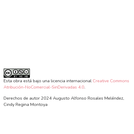
SDG3: Good health and
well-being (22%)
SDG16: Peace, Justice
and strong institutions
(12%)
Esta obra está bajo una licencia internacional
Creative Commons
Atribución-NoComercial-SinDerivadas 4.0
.
Derechos de autor 2024 Augusto Alfonso Rosales Meléndez,
Cindy Regina Montoya