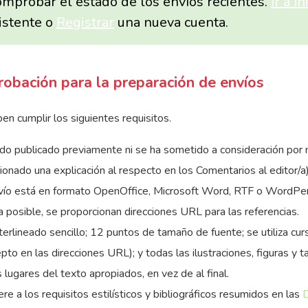
comprobar el estado de los envíos recientes.
Ir a I
istente o
Registrar
una nueva cuenta.
robación para la preparación de envíos
en cumplir los siguientes requisitos.
ido publicado previamente ni se ha sometido a consideración por n
ionado una explicación al respecto en los Comentarios al editor/a)
nvío está en formato OpenOffice, Microsoft Word, RTF o WordPer
 posible, se proporcionan direcciones URL para las referencias.
nterlineado sencillo; 12 puntos de tamaño de fuente; se utiliza cur
to en las direcciones URL); y todas las ilustraciones, figuras y 
 lugares del texto apropiados, en vez de al final.
ere a los requisitos estilísticos y bibliográficos resumidos en las
D