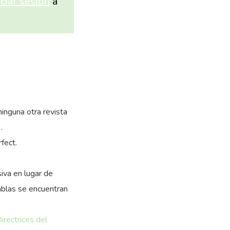
niciar sesión
a
inguna otra revista
.
fect.
siva en lugar de
tablas se encuentran
irectrices del