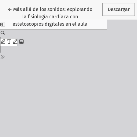
Volver a los detalles del artículo
←
Más allá de los sonidos: explorando
Descargar
la fisiología cardiaca con
estetoscopios digitales en el aula