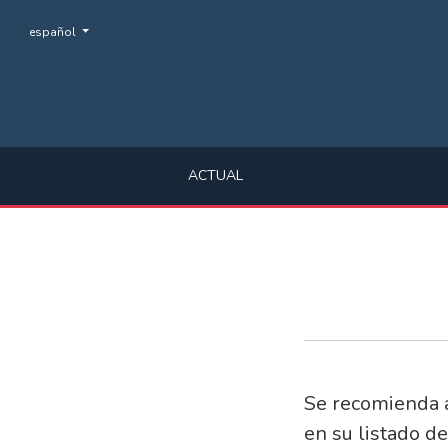
Cambiar el idioma. El actual es:
español
Información para bibliotecarios/as
ACTUAL
Se recomienda a 
en su listado de