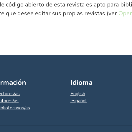
e código abierto de esta revista es apto para bibl
e que desee editar sus propias revistas (ver
Open
ormación
Idioma
ectores/as
English
utores/as
español
ibliotecarios/as