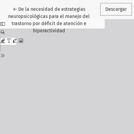
Volver a los detalles del artículo
←
De la necesidad de estrategias
Descargar
neuropsicológicas para el manejo del
trastorno por déficit de atención e
hiperactividad