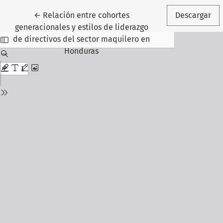
Volver a los detalles del artículo
←
Relación entre cohortes
Descargar
generacionales y estilos de liderazgo
de directivos del sector maquilero en
Honduras