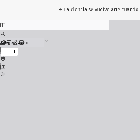
Volver a los detalles del artículo
←
La ciencia se vuelve arte cuando