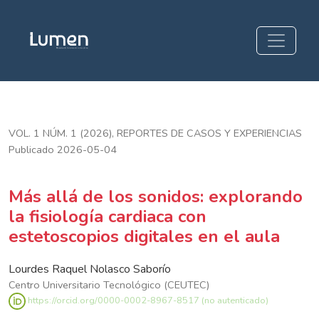
Más allá de los sonidos: explorando la fisiología cardiaca co
VOL. 1 NÚM. 1 (2026)
,
REPORTES DE CASOS Y EXPERIENCIAS
Publicado 2026-05-04
Más allá de los sonidos: explorando
la fisiología cardiaca con
estetoscopios digitales en el aula
Lourdes Raquel Nolasco Saborío
Centro Universitario Tecnológico (CEUTEC)
https://orcid.org/0000-0002-8967-8517 (no autenticado)