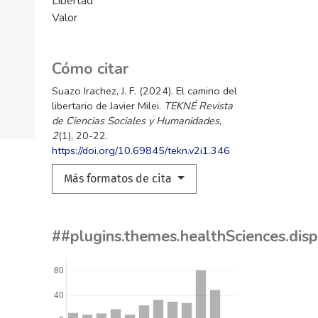
Libertad
Valor
Cómo citar
Suazo Irachez, J. F. (2024). El camino del
libertario de Javier Milei.
TEKNÉ Revista
de Ciencias Sociales y Humanidades
,
2
(1), 20-22.
https://doi.org/10.69845/tekn.v2i1.346
Más formatos de cita
##plugins.themes.healthSciences.dis