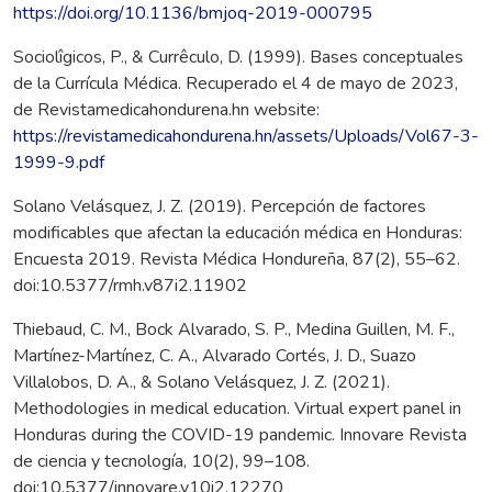
https://doi.org/10.1136/bmjoq-2019-000795
Sociolîgicos, P., & Currêculo, D. (1999). Bases conceptuales
de la Currícula Médica. Recuperado el 4 de mayo de 2023,
de Revistamedicahondurena.hn website:
https://revistamedicahondurena.hn/assets/Uploads/Vol67-3-
1999-9.pdf
Solano Velásquez, J. Z. (2019). Percepción de factores
modificables que afectan la educación médica en Honduras:
Encuesta 2019. Revista Médica Hondureña, 87(2), 55–62.
doi:10.5377/rmh.v87i2.11902
Thiebaud, C. M., Bock Alvarado, S. P., Medina Guillen, M. F.,
Martínez-Martínez, C. A., Alvarado Cortés, J. D., Suazo
Villalobos, D. A., & Solano Velásquez, J. Z. (2021).
Methodologies in medical education. Virtual expert panel in
Honduras during the COVID-19 pandemic. Innovare Revista
de ciencia y tecnología, 10(2), 99–108.
doi:10.5377/innovare.v10i2.12270