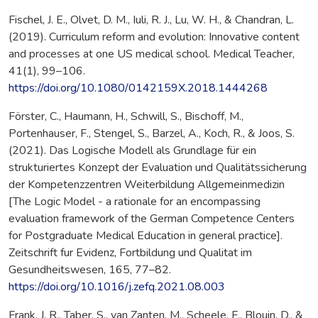
Fischel, J. E., Olvet, D. M., Iuli, R. J., Lu, W. H., & Chandran, L.
(2019). Curriculum reform and evolution: Innovative content
and processes at one US medical school. Medical Teacher,
41(1), 99–106.
https://doi.org/10.1080/0142159X.2018.1444268
Förster, C., Haumann, H., Schwill, S., Bischoff, M.,
Portenhauser, F., Stengel, S., Barzel, A., Koch, R., & Joos, S.
(2021). Das Logische Modell als Grundlage für ein
strukturiertes Konzept der Evaluation und Qualitätssicherung
der Kompetenzzentren Weiterbildung Allgemeinmedizin
[The Logic Model - a rationale for an encompassing
evaluation framework of the German Competence Centers
for Postgraduate Medical Education in general practice].
Zeitschrift fur Evidenz, Fortbildung und Qualitat im
Gesundheitswesen, 165, 77–82.
https://doi.org/10.1016/j.zefq.2021.08.003
Frank, J. R., Taber, S., van Zanten, M., Scheele, F., Blouin, D., &