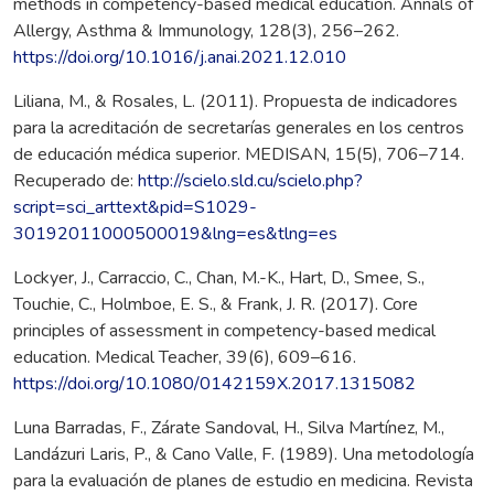
methods in competency-based medical education. Annals of
Allergy, Asthma & Immunology, 128(3), 256–262.
https://doi.org/10.1016/j.anai.2021.12.010
Liliana, M., & Rosales, L. (2011). Propuesta de indicadores
para la acreditación de secretarías generales en los centros
de educación médica superior. MEDISAN, 15(5), 706–714.
Recuperado de:
http://scielo.sld.cu/scielo.php?
script=sci_arttext&pid=S1029-
30192011000500019&lng=es&tlng=es
Lockyer, J., Carraccio, C., Chan, M.-K., Hart, D., Smee, S.,
Touchie, C., Holmboe, E. S., & Frank, J. R. (2017). Core
principles of assessment in competency-based medical
education. Medical Teacher, 39(6), 609–616.
https://doi.org/10.1080/0142159X.2017.1315082
Luna Barradas, F., Zárate Sandoval, H., Silva Martínez, M.,
Landázuri Laris, P., & Cano Valle, F. (1989). Una metodología
para la evaluación de planes de estudio en medicina. Revista