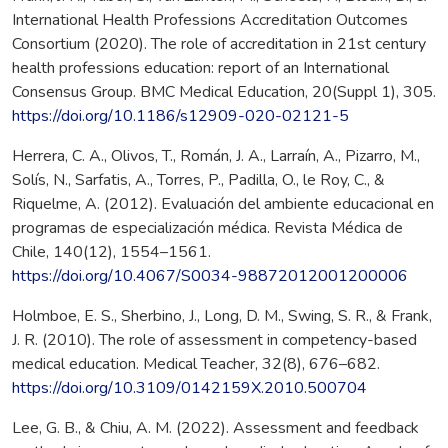
International Health Professions Accreditation Outcomes
Consortium (2020). The role of accreditation in 21st century
health professions education: report of an International
Consensus Group. BMC Medical Education, 20(Suppl 1), 305.
https://doi.org/10.1186/s12909-020-02121-5
Herrera, C. A., Olivos, T., Román, J. A., Larraín, A., Pizarro, M.,
Solís, N., Sarfatis, A., Torres, P., Padilla, O., le Roy, C., &
Riquelme, A. (2012). Evaluación del ambiente educacional en
programas de especialización médica. Revista Médica de
Chile, 140(12), 1554–1561.
https://doi.org/10.4067/S0034-98872012001200006
Holmboe, E. S., Sherbino, J., Long, D. M., Swing, S. R., & Frank,
J. R. (2010). The role of assessment in competency-based
medical education. Medical Teacher, 32(8), 676–682.
https://doi.org/10.3109/0142159X.2010.500704
Lee, G. B., & Chiu, A. M. (2022). Assessment and feedback