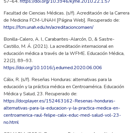
57–64.
https://doi.org/10.3946/kjme.2010.22.1.57
Facultad de Ciencias Médicas. (s/f). Acreditación de la Carrera
de Medicina FCM-UNAH [Página Web]. Recuperado de:
https://fcm.unah.edu.hn/acreditacioncomaen/
Bonilla-Calero, A. I., Carabantes-Alarcón, D., & Sastre-
Castillo, M. Á. (2021). La acreditación internacional en
educación médica a través de la WFME. Educación Médica,
22(2), 89–93.
https://doi.org/10.1016/j.edumed.2020.06.006
Cálix, R. (s/f). Reseñas Honduras: alternativas para la
educación y la práctica médica en Centroamérica. Educación
Médica y Salud, 23. Recuperado de:
https://docplayer.es/152463162-Resenas-honduras-
alternativas-para-la-educacion-y-la-practica-medica-en-
centroamerica-raul-felipe-calix-educ-med-salud-vol-23-
no.html