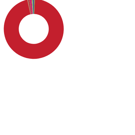
SDG4: Quality Education
(96%)
SDG10: Reduced
inequalities (1%)
SDG8: Decent work and