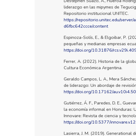
Destephen Suazo, A., Fiueroa Rodrígu
liderazgo en las mipymes de Tegucig
Repositorio institucional UNITEC.
https://repositorio.unitec.edu/serv
d6fbc642ccce/content
Espinoza-Solís, E., & Elgoibar, P. (2
pequeñas y medianas empresas ecuato
https://doi.org/10.31876/rcs.v29i.4
Ferrer, A. (2022). Historia de la gl
Cultura Económica Argentina.
Geraldo Campos, L. A., Mera Sánchez,
de liderazgo: Un abordaje de revisió
https://doi.org/10.17162/au.v10i4.5
Gutiérrez, Á. F., Paredes, D. E., Gueva
la economía informal en Honduras: U
Innovare: Revista de ciencia y tecnol
https://doi.org/10.5377/innovare.v1
Lasierra, J. M. (2019). Generational 