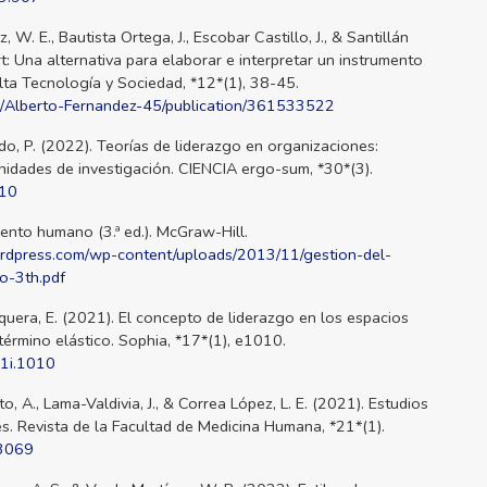
W. E., Bautista Ortega, J., Escobar Castillo, J., & Santillán
t: Una alternativa para elaborar e interpretar un instrumento
Alta Tecnología y Sociedad, *12*(1), 38-45.
le/Alberto-Fernandez-45/publication/361533522
do, P. (2022). Teorías de liderazgo en organizaciones:
nidades de investigación. CIENCIA ergo-sum, *30*(3).
a10
lento humano (3.ª ed.). McGraw-Hill.
ordpress.com/wp-content/uploads/2013/11/gestion-del-
o-3th.pdf
uera, E. (2021). El concepto de liderazgo en los espacios
término elástico. Sophia, *17*(1), e1010.
.1i.1010
to, A., Lama-Valdivia, J., & Correa López, L. E. (2021). Estudios
es. Revista de la Facultad de Medicina Humana, *21*(1).
.3069