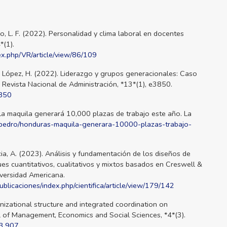
o, L. F. (2022). Personalidad y clima laboral en docentes
*(1).
dex.php/VR/article/view/86/109
& López, H. (2022). Liderazgo y grupos generacionales: Caso
. Revista Nacional de Administración, *13*(1), e3850.
3850
a maquila generará 10,000 plazas de trabajo este año. La
npedro/honduras-maquila-generara-10000-plazas-trabajo-
cia, A. (2023). Análisis y fundamentación de los diseños de
es cuantitativos, cualitativos y mixtos basados en Creswell &
iversidad Americana.
/publicaciones/index.php/cientifica/article/view/179/142
nizational structure and integrated coordination on
l of Management, Economics and Social Sciences, *4*(3).
03.907