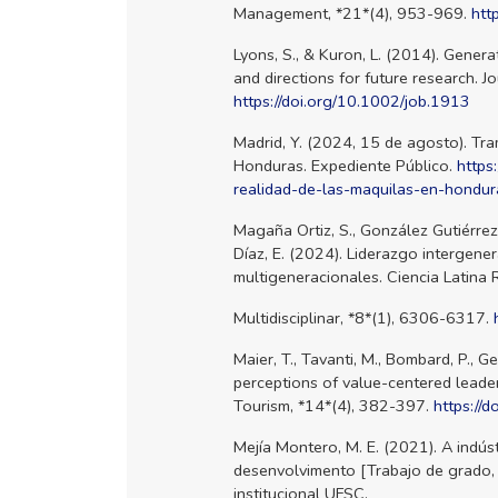
Management, *21*(4), 953-969.
htt
Lyons, S., & Kuron, L. (2014). Genera
and directions for future research. 
https://doi.org/10.1002/job.1913
Madrid, Y. (2024, 15 de agosto). Tra
Honduras. Expediente Público.
https
realidad-de-las-maquilas-en-hondur
Magaña Ortiz, S., González Gutiérrez
Díaz, E. (2024). Liderazgo intergen
multigeneracionales. Ciencia Latina R
Multidisciplinar, *8*(1), 6306-6317.
Maier, T., Tavanti, M., Bombard, P., G
perceptions of value-centered leader
Tourism, *14*(4), 382-397.
https:/
Mejía Montero, M. E. (2021). A ind
desenvolvimento [Trabajo de grado, 
institucional UFSC.