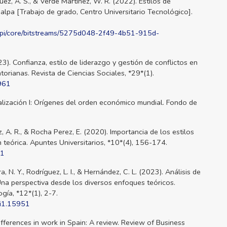
ez, A. S., & Verde Martínez, W. R. (2022). Estilos de
alpa [Trabajo de grado, Centro Universitario Tecnológico].
er/api/core/bitstreams/5275d048-2f49-4b51-915d-
023). Confianza, estilo de liderazgo y gestión de conflictos en
rianas. Revista de Ciencias Sociales, *29*(1).
0961
obalización I: Orígenes del orden económico mundial. Fondo de
 A. R., & Rocha Perez, E. (2020). Importancia de los estilos
n teórica. Apuntes Universitarios, *10*(4), 156-174.
01
ra, N. Y., Rodríguez, L. I., & Hernández, C. L. (2023). Análisis de
na perspectiva desde los diversos enfoques teóricos.
ogía, *12*(1), 2-7.
2i1.15951
differences in work in Spain: A review. Review of Business