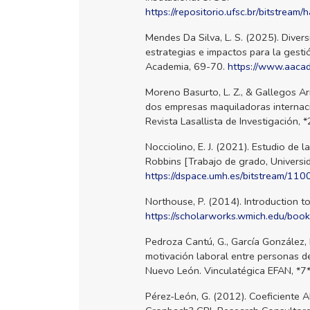
https://repositorio.ufsc.br/bitstrea
Mendes Da Silva, L. S. (2025). Divers
estrategias e impactos para la gesti
Academia, 69-70.
https://www.aaca
Moreno Basurto, L. Z., & Gallegos Ar
dos empresas maquiladoras internaci
Revista Lasallista de Investigación,
Nocciolino, E. J. (2021). Estudio de
Robbins [Trabajo de grado, Universi
https://dspace.umh.es/bitstream/1
Northouse, P. (2014). Introduction t
https://scholarworks.wmich.edu/boo
Pedroza Cantú, G., García González, 
motivación laboral entre personas d
Nuevo León. Vinculatégica EFAN, *7
Pérez-León, G. (2012). Coeficiente A