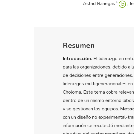
+
Astrid Banegas
J
Resumen
Introducción.
El liderazgo en ent
para las organizaciones, debido a 
de decisiones entre generaciones. 
liderazgos multigeneracionales en
Choloma. Este tema cobra relevanc
dentro de un mismo entorno laboral
y se gestionan los equipos.
Metod
con un diseño no experimental-tran
información se recolectó mediante
ejecutivo del sector maquilero, d