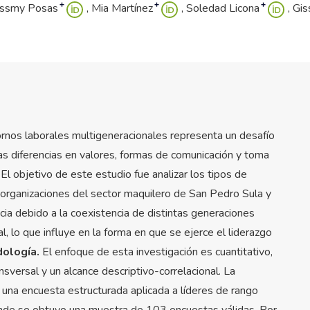
+
+
+
essmy Posas
Mia Martínez
Soledad Licona
Gis
ornos laborales multigeneracionales representa un desafío
las diferencias en valores, formas de comunicación y toma
El objetivo de este estudio fue analizar los tipos de
 organizaciones del sector maquilero de San Pedro Sula y
ia debido a la coexistencia de distintas generaciones
, lo que influye en la forma en que se ejerce el liderazgo
ología.
El enfoque de esta investigación es cuantitativo,
sversal y un alcance descriptivo-correlacional. La
 una encuesta estructurada aplicada a líderes de rango
onde se obtuvo una muestra de 103 encuestas válidas. Por