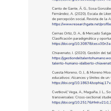
Canto de Gante, Á. G., Sosa González, 
Fernández, A. (2020). Escala de Liker
de percepción social. Revista de la 
https://www.researchgate.net/profi
Cernas Ortiz, D. A., & Mercado Salga
Clasificación paradigmática y oportu
https://doi.org/10.30878/ces.v30n3
Chiavenato, I. (2020). Gestión del ta
https://jgestiondeltalentohumano.w
talento-humano-idalberto-chiavenat
Cuesta Moreno, O. J., & Moreno Mosq
educativos: Alcances y límites de un 
https://doi.org/10.18634/sophiaj.17v
Cvetković Vega, A., Maguiña, J. L., So
transversales: Cross-sectional studi
https://doi.org/10.25176/rfmh.v21i1