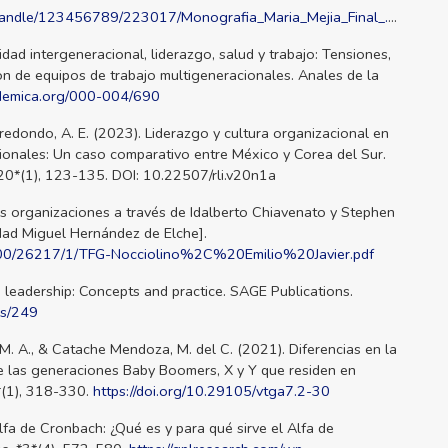
m/handle/123456789/223017/Monografia_Maria_Mejia_Final_.pdf
idad intergeneracional, liderazgo, salud y trabajo: Tensiones,
ón de equipos de trabajo multigeneracionales. Anales de la
demica.org/000-004/690
redondo, A. E. (2023). Liderazgo y cultura organizacional en
onales: Un caso comparativo entre México y Corea del Sur.
 *20*(1), 123-135. DOI: 10.22507/rli.v20n1a
 las organizaciones a través de Idalberto Chiavenato y Stephen
dad Miguel Hernández de Elche].
1000/26217/1/TFG-Nocciolino%2C%20Emilio%20Javier.pdf
o leadership: Concepts and practice. SAGE Publications.
ks/249
M. A., & Catache Mendoza, M. del C. (2021). Diferencias en la
e las generaciones Baby Boomers, X y Y que residen en
*(1), 318-330.
https://doi.org/10.29105/vtga7.2-30
lfa de Cronbach: ¿Qué es y para qué sirve el Alfa de