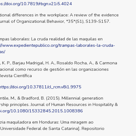
ps://doi.org/10.7819/rbgn.v21i5.4024
tional differences in the workplace: A review of the evidence
Journal of Organizational Behavior, *35*(S1), S139-S157.
mpas laborales: La cruda realidad de las maquilas en
://www.expedientepublico.org/trampas-laborales-la-cruda-
as/
, K. P., Barjau Madrigal, H. A., Rosaldo Rocha, A., & Carmona
eracional como recurso de gestión en las organizaciones
evista Científica
https://doi.org/10.37811/cl_rcm.v8i1.9975
entile, M., & Bradford, B. (2015). Millennial generation
ship principles. Journal of Human Resources in Hospitality &
/doi.org/10.1080/15332845.2015.1008386
ústria maquiladora em Honduras: Uma miragem ao
Universidade Federal de Santa Catarina]. Repositorio