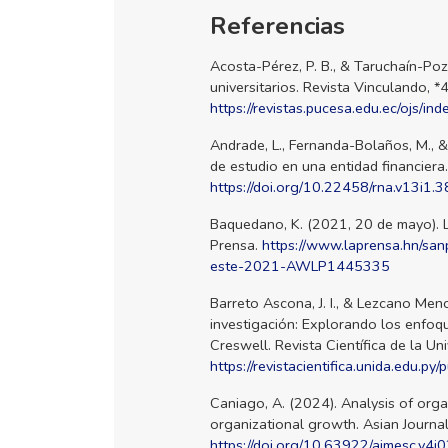
Referencias
Acosta-Pérez, P. B., & Taruchaín-Poz
universitarios. Revista Vinculando, *4
https://revistas.pucesa.edu.ec/ojs/in
Andrade, L., Fernanda-Bolaños, M., 
de estudio en una entidad financiera
https://doi.org/10.22458/rna.v13i1.
Baquedano, K. (2021, 20 de mayo). L
Prensa.
https://www.laprensa.hn/sa
este-2021-AWLP1445335
Barreto Ascona, J. I., & Lezcano Men
investigación: Explorando los enfoqu
Creswell. Revista Científica de la Un
https://revistacientifica.unida.edu.py
Caniago, A. (2024). Analysis of orga
organizational growth. Asian Journa
https://doi.org/10.63922/ajmesc.v4i