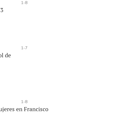
1-8
23
1-7
ol de
1-8
ujeres en Francisco