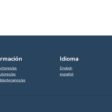
ormación
Idioma
ectores/as
English
utores/as
español
ibliotecarios/as