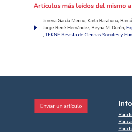
Artículos más leídos del mismo a
Jimena García Merino, Karla Barahona, Ramón 
Jorge René Hernández, Reyna M. Durón,
Ex
,
TEKNÉ Revista de Ciencias Sociales y Hu
Inf
Enviar un artículo
Para l
Para a
Para b