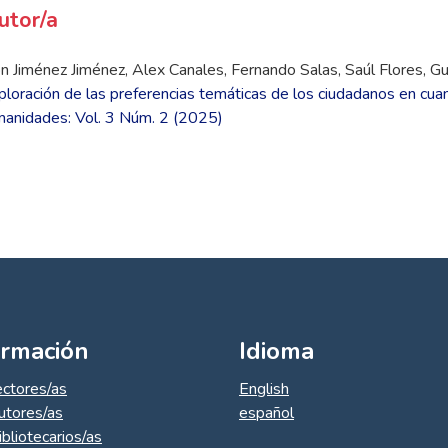
utor/a
Jiménez Jiménez, Alex Canales, Fernando Salas, Saúl Flores, Guill
ploración de las preferencias temáticas de los ciudadanos en cua
manidades: Vol. 3 Núm. 2 (2025)
ormación
Idioma
ectores/as
English
utores/as
español
ibliotecarios/as