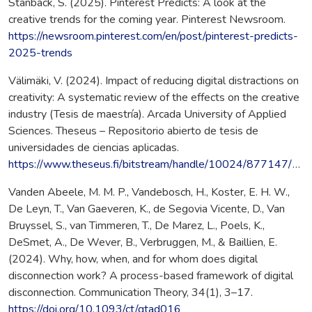
Stanback, S. (2025). Pinterest Predicts: A look at the
creative trends for the coming year. Pinterest Newsroom.
https://newsroom.pinterest.com/en/post/pinterest-predicts-
2025-trends
Välimäki, V. (2024). Impact of reducing digital distractions on
creativity: A systematic review of the effects on the creative
industry (Tesis de maestría). Arcada University of Applied
Sciences. Theseus – Repositorio abierto de tesis de
universidades de ciencias aplicadas.
https://www.theseus.fi/bitstream/handle/10024/877147/Valimaki_Ville.pdf
Vanden Abeele, M. M. P., Vandebosch, H., Koster, E. H. W.,
De Leyn, T., Van Gaeveren, K., de Segovia Vicente, D., Van
Bruyssel, S., van Timmeren, T., De Marez, L., Poels, K.,
DeSmet, A., De Wever, B., Verbruggen, M., & Baillien, E.
(2024). Why, how, when, and for whom does digital
disconnection work? A process-based framework of digital
disconnection. Communication Theory, 34(1), 3–17.
https://doi.org/10.1093/ct/qtad016