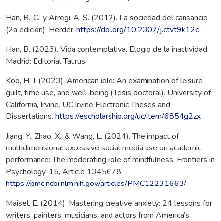
Han, B.-C., y Arregi, A. S. (2012). La sociedad del cansancio
(2a edición). Herder.
https://doi.org/10.2307/j.ctvt9k12c
Han, B. (2023). Vida contemplativa. Elogio de la inactividad.
Madrid: Editorial Taurus.
Koo, H. J. (2023). American idle: An examination of leisure
guilt, time use, and well-being (Tesis doctoral). University of
California, Irvine. UC Irvine Electronic Theses and
Dissertations.
https://escholarship.org/uc/item/6854g2zx
Jiang, Y., Zhao, X., & Wang, L. (2024). The impact of
multidimensional excessive social media use on academic
performance: The moderating role of mindfulness. Frontiers in
Psychology, 15, Article 1345678.
https://pmc.ncbi.nlm.nih.gov/articles/PMC12231663/
Maisel, E. (2014). Mastering creative anxiety: 24 lessons for
writers, painters, musicians, and actors from America’s