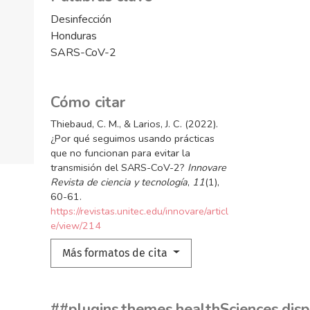
Desinfección
Honduras
SARS-CoV-2
Cómo citar
Thiebaud, C. M., & Larios, J. C. (2022).
¿Por qué seguimos usando prácticas
que no funcionan para evitar la
transmisión del SARS-CoV-2?
Innovare
Revista de ciencia y tecnología
,
11
(1),
60-61.
https://revistas.unitec.edu/innovare/articl
e/view/214
Más formatos de cita
##plugins.themes.healthSciences.dis